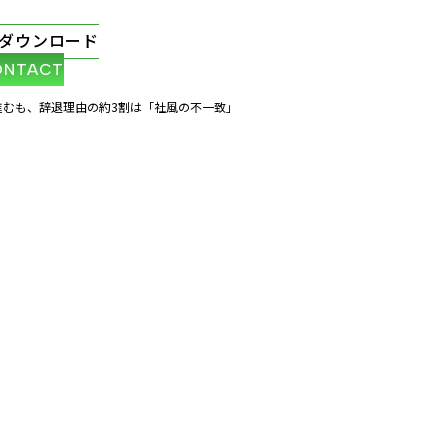
ダウンロード
ONTACT
進むも、辞退理由の約3割は「社風の不一致」