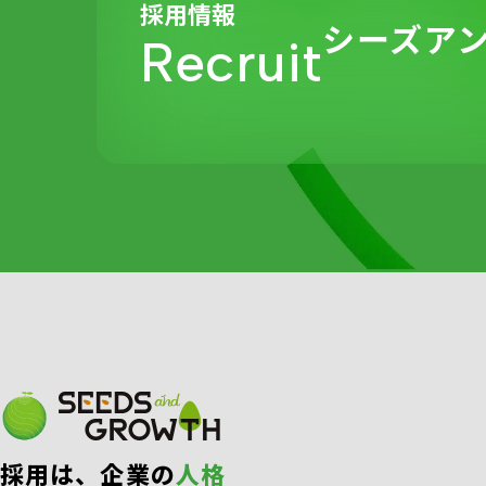
採用情報
シーズア
Recruit
採⽤は、企業の
⼈格