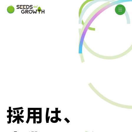
採
⽤
は
、