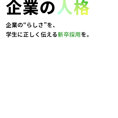
企
業
の
人
格
企業の“らしさ”を、
学生に正しく伝える
新卒採用
を。