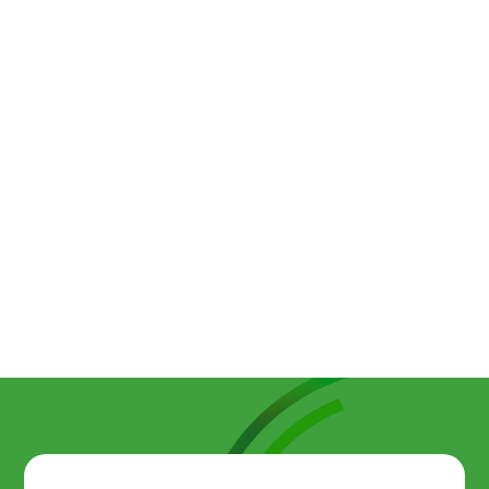
福利厚生制度につい
てはこちら
日経NEXT【社員の突然退職どう防ぐ？成功例に迫る！／日銀利
上げで為替と株価は？】