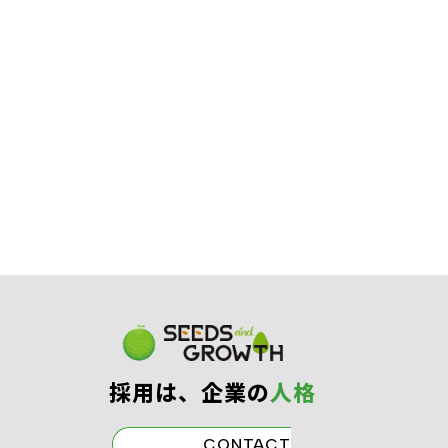
03
す。
面接
※状況に応じてWEB面接
となる場合がござ
います。
04
応募から内定までは2週間
程度を想定して
内定
おります。
採⽤は、企業の
⼈格
CONTACT