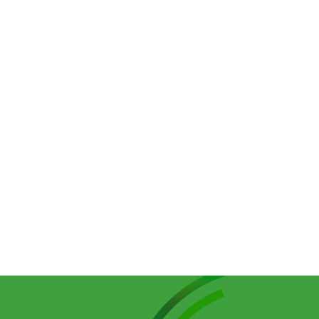
JAF（一般社団法人 日本自動車連盟）
さま
【大卒から高卒、都市から地方へ】採用活動全体
の活性化と標準化で、全社採用の風土を醸成
採用計画・戦略
母集団形成
志望度醸成
選考
内定者フォロー・クロージング
教育・定着