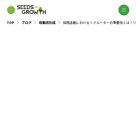
TOP
ブログ
母集団形成
採用活動におけるリクルーターの重要性とは？
母集団形成
選考
内定・フォロー
教育・定着
2024.08.01