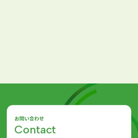
2026.07.13
内定・フォロー
教育・定着
早期離職を防ぐ内定者0年次®育成のすすめ～
入社前にマインドを切り替える手を打とう～
（第3回）
お問い合わせ
Contact