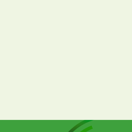
2026.01.30
採用計画・戦略
新卒採用戦略の立て方や年間の採用活動の流
れを解説！新卒採用の年間戦略立案のポイン
トとは？