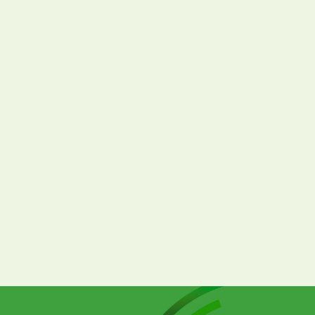
JAF（一般社団法人 日本自動車連盟）
さま
【大卒から高卒、都市から地方へ】採用活動全体
の活性化と標準化で、全社採用の風土を醸成
採用計画・戦略
母集団形成
志望度醸成
選考
内定者フォロー・クロージング
教育・定着