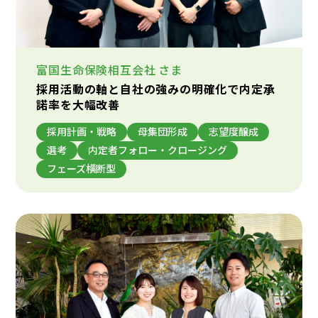
富国生命保険相互会社
さま
採用活動の軸と自社の強みの明確化で内定承
諾率を大幅改善
採用計画・戦略
母集団形成
志望度醸成
選考
内定者フォロー・クロージング
フェーズ横断型