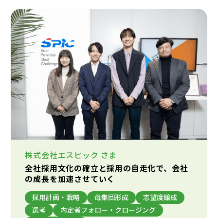
株式会社エスピック
さま
全社採用文化の確立と採用の自走化で、会社
の成長を加速させていく
採用計画・戦略
母集団形成
志望度醸成
選考
内定者フォロー・クロージング