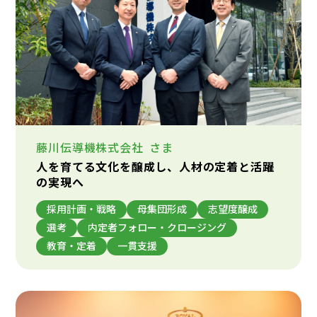
藤川伝導機株式会社
さま
人を育てる文化を醸成し、人材の定着と活躍
の実現へ
採用計画・戦略
母集団形成
志望度醸成
選考
内定者フォロー・クロージング
教育・定着
一貫支援