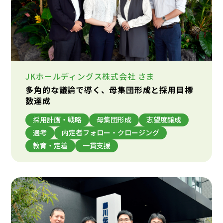
JKホールディングス株式会社
さま
多角的な議論で導く、母集団形成と採用目標
数達成
採用計画・戦略
母集団形成
志望度醸成
選考
内定者フォロー・クロージング
教育・定着
一貫支援